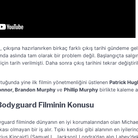
çıkışına hazırlanırken birkaç farklı çıkış tarihi gündeme gel
nda aslında tam olarak bir problem değil. Başlangıçta salgın
çin tarih verilmişti. Daha sonra çıkış tarihini tekrar değişti
tuğunda yine ilk filmin yönetmenliğini üstlenen
Patrick Hu
onnor,
Brandon Murphy
ve
Phillip Murphy
birlikte kaleme a
Bodyguard Filminin Konusu
guard filminde dünyanın en iyi korumalarından olan Michae
ası olmayan bir iş alır. Tıpkı kendisi gibi alanının en iyilerin
us Kincaid’i (Samuel L. Jackson) Londra’dan alıp Lahey’dek