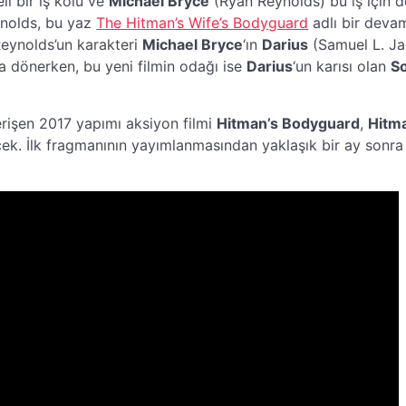
li bir iş kolu ve
Michael Bryce
(Ryan Reynolds) bu iş için
ynolds, bu yaz
The Hitman’s Wife’s Bodyguard
adlı bir devam
 Reynolds’un karakteri
Michael Bryce
‘ın
Darius
(Samuel L. Jac
da dönerken, bu yeni filmin odağı ise
Darius
‘un karısı olan
So
erişen 2017 yapımı aksiyon filmi
Hitman’s Bodyguard
,
Hitm
cek. İlk fragmanının yayımlanmasından yaklaşık bir ay sonra 