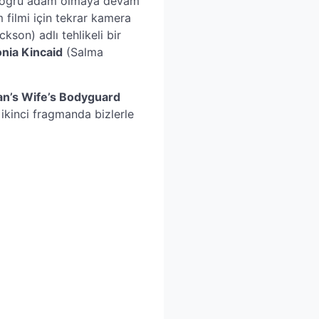
 doğru adam olmaya devam
 filmi için tekrar kamera
kson) adlı tehlikeli bir
nia Kincaid
(Salma
an’s Wife’s Bodyguard
ikinci fragmanda bizlerle