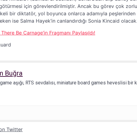
götürmesi için görevlendirilmiştir. Ancak bu görev çok zorlu 
keli bir diktatör, yol boyunca onlarca adamıyla peşlerinde
eken ise Salma Hayek’in canlandırdığı Sonia Kincaid olacak
There Be Carnage’in Fragmanı Paylaşıldı!
m Buğra
 game aşığı, RTS sevdalısı, miniature board games heveslisi bir