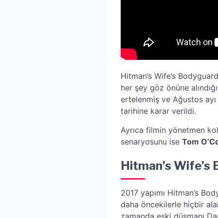
Hitman’s Wife’s Bodyguard, 
her şey göz önüne alındığı
ertelenmiş ve Ağustos ayı i
tarihine karar verildi.
Ayrıca filmin yönetmen kol
senaryosunu ise
Tom O’C
Hitman’s Wife’s 
2017 yapımı Hitman’s Body
daha öncekilerle hiçbir alak
zamanda eski düşmanı Dari