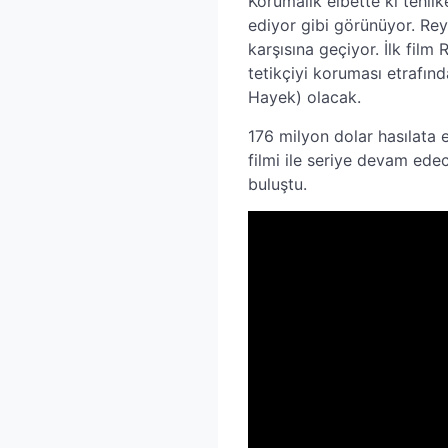
Korumalık elbette ki tehlike
ediyor gibi görünüyor. Re
karşısına geçiyor. İlk film
tetikçiyi koruması etrafın
Hayek) olacak.
176 milyon dolar hasılata 
filmi ile seriye devam ede
buluştu.