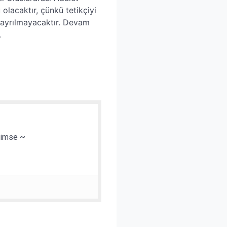
olacaktır, çünkü tetikçiyi
n ayrılmayacaktır. Devam
.
 kimse ~