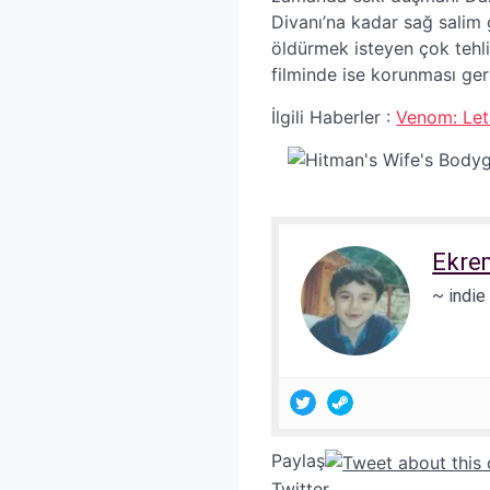
Divanı’na kadar sağ salim 
öldürmek isteyen çok tehli
filminde ise korunması ger
İlgili Haberler :
Venom: Let 
Ekre
~ indie
Paylaş
Twitter