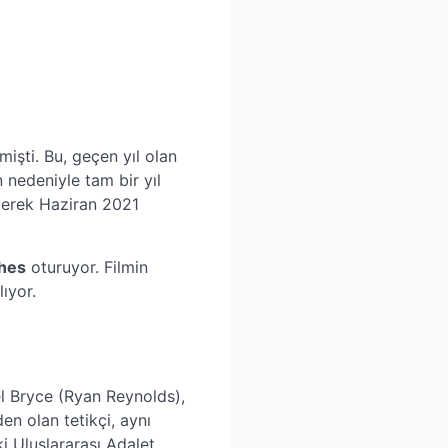
mişti. Bu, geçen yıl olan
 nedeniyle tam bir yıl
rilerek Haziran 2021
ghes
oturuyor. Filmin
lıyor.
l Bryce (Ryan Reynolds),
den olan tetikçi, aynı
i Uluslararası Adalet